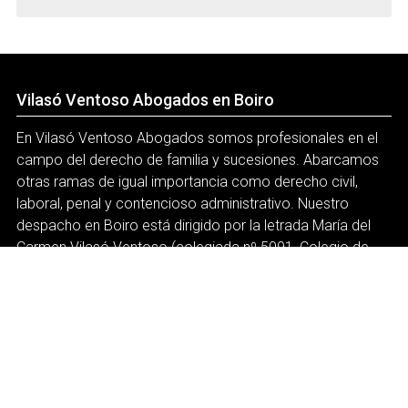
Vilasó Ventoso Abogados en Boiro
En Vilasó Ventoso Abogados somos profesionales en el
campo del derecho de familia y sucesiones. Abarcamos
otras ramas de igual importancia como derecho civil,
laboral, penal y contencioso administrativo. Nuestro
despacho en Boiro está dirigido por la letrada María del
Carmen Vilasó Ventoso (colegiada nº 5091, Colegio de
Abogados de A Coruña).
Servicios
Derecho de Familia
Derecho de Sucesiones
Servicios
Consulta online